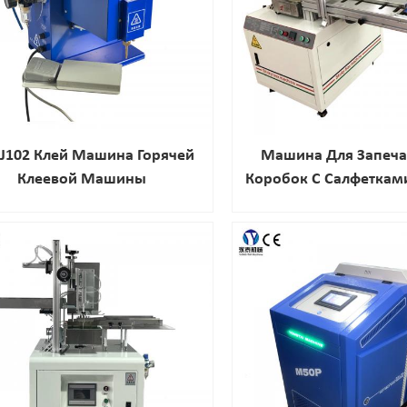
DJ102 Клей Машина Горячей
Машина Для Запеч
Клеевой Машины
Коробок С Салфеткам
YT-60B Высшего Кл
Продажу