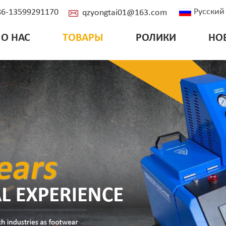
Русский
+86-13599291170
qzyongtai01@163.com
О НАС
ТОВАРЫ
РОЛИКИ
НО