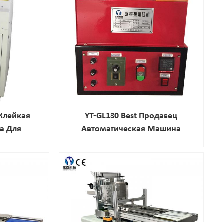
 Клейкая
YT-GL180 Best Продавец
а Для
Автоматическая Машина
робок
Горячего Расплава Клей Для
Запечатывания Коробки
Коробки Картона