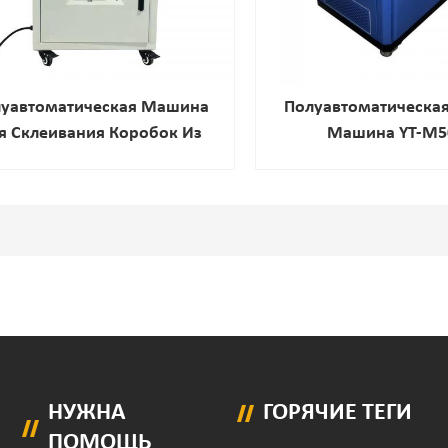
уавтоматическая Машина
Полуавтоматическая
я Склеивания Коробок Из
Машина YT-M5
ированного Картона YT-60A
Пневматический Ап
Клея-Расплава Для Х
Упаковки
НУЖНА
ГОРЯЧИЕ ТЕГИ
ПОМОЩЬ