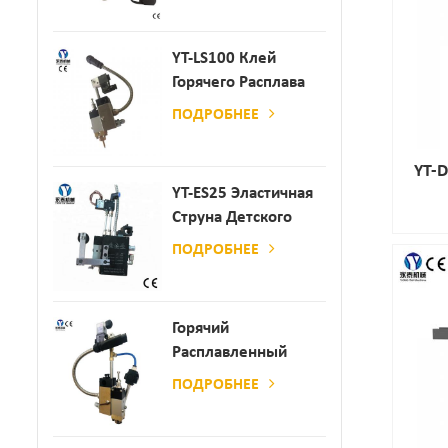
Производства
Бумаги И Матраса
YT-LS100 Клей
Горячего Расплава
Клея
ПОДРОБНЕЕ
YT-
YT-ES25 Эластичная
Струна Детского
Пеленки
ПОДРОБНЕЕ
Распылитель
Горячий
Расплавленный
Клей
ПОДРОБНЕЕ
Автоматический
Распылительный