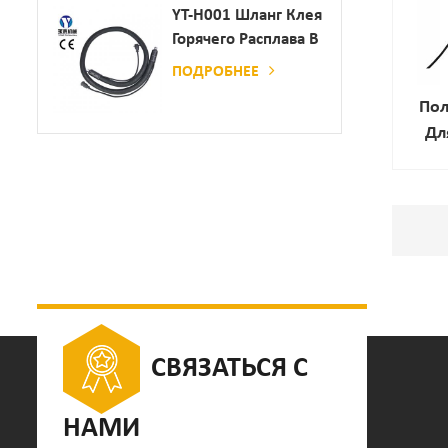
Дозатор Клея
YT-H001 Шланг Клея
Горячего Расплава В
Сочетании С
ПОДРОБНЕЕ
Склеивающей
Пол
Машиной
Дл
Гофр
СВЯЗАТЬСЯ С
НАМИ