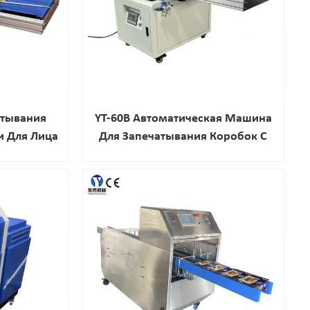
атывания
YT-60B Автоматическая Машина
и Для Лица
Для Запечатывания Коробок С
асса На
Складными Клапанами