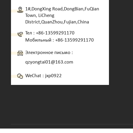
1#,DongXing Road,DongBian,FuQian
Town, LiCheng
District,QuanZhou,Fujian,China
Тел :
+86-13599291170
Мобильный :
+86-13599291170
Электронное письмо :
qzyongtai01@163.com
WeChat : jxp0922