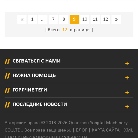
Аппликатор Дозатор
Ламинирующей Машины
1
...
7
8
9
10
11
12
Всего
12
страницы
СВЯЗАТЬСЯ С НАМИ
НУЖНА ПОМОЩЬ
ГОРЯЧИЕ ТЕГИ
ПОСЛЕДНИЕ НОВОСТИ
Авторские права © 2013-2026 Quanzhou Yongtai Machinery
CO.,LTD.. Все права защищены. |
БЛОГ
|
КАРТА САЙТА
|
XML
|
ПОЛИТИКА КОНФИДЕНЦИАЛЬНОСТИ