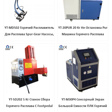
YT-MD502 Горячий Расплавитель
YT-20PUR 20 Кг Не Остановка Pur
Для Расплава Spur-Gear Насосы,
Машина Горячего Расплава
Переменная Скорость
Двигатели Переменного Тока
YT-SD202 5 Кг Станок Сбора
YT-M30P4 Сенсорный Экран
Горячего Расплава С Footpedal
Большой Емкости ПЛК Горячий