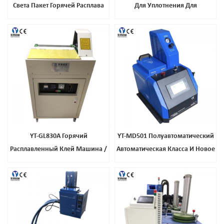
Света Пакет Горячей Расплава
Для Уплотнения Для
Клей
Автомобиля Таплинг Машины
Черный Блок Горячий Клей
Уплотнение Уплотнение
Установка Фара
YT-GL830A Горячий
YT-MD501 Полуавтоматический
Расплавленный Клей Машина /
Автоматическая Класса И Новое
Бумага Склеивая Машина С
Сцепленная Машина С
Горячей И Холодной Клей /
Сенсорным Экраном
Бумага Склеивающая Склеивая
Машина