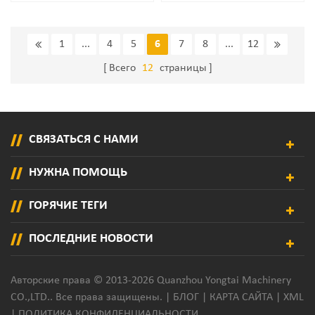
Расплавленный Адгезивный
Диспенсер Автоматический
Дозатор Клей
1
...
4
5
6
7
8
...
12
Всего
12
страницы
СВЯЗАТЬСЯ С НАМИ
НУЖНА ПОМОЩЬ
ГОРЯЧИЕ ТЕГИ
ПОСЛЕДНИЕ НОВОСТИ
Авторские права © 2013-2026 Quanzhou Yongtai Machinery
CO.,LTD.. Все права защищены. |
БЛОГ
|
КАРТА САЙТА
|
XML
|
ПОЛИТИКА КОНФИДЕНЦИАЛЬНОСТИ